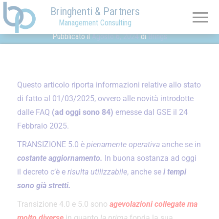
×
Bringhenti & Partners
Management Consulting
Pubblicato il
Agosto 6, 2024
di
Brings
Categoria:
Uncategorized
Questo articolo riporta informazioni relative allo stato
di fatto al 01/03/2025, ovvero alle novità introdotte
dalle FAQ
(ad oggi sono 84)
emesse dal GSE il 24
Febbraio 2025.
TRANSIZIONE 5.0 è
pienamente operativa
anche se in
costante aggiornamento.
In buona sostanza ad oggi
il decreto c’è e
risulta utilizzabile
, anche se
i tempi
sono già stretti.
Transizione 4.0 e 5.0 sono
agevolazioni collegate ma
molto diverse
in quanto
la prima
fonda la sua