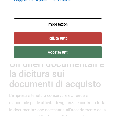
numero di certificazioni prodotte
(per gli ingegneri va
bene anche la polizza RCA classica purchè
comprenda anche i rischi peritali della 5.0 ed abbia
Impostazioni
massimali adeguati al volume delle attività peritali
condotte – FAQ Mise del 03/10/24)
.
Rifiuta tutto
Accetta tutti
Gli oneri documentali e
la dicitura sui
documenti di acquisto
L’impresa è tenuta a conservare e a rendere
disponibile per le attività di vigilanza e controllo tutta
la documentazione necessaria all’accertamento della