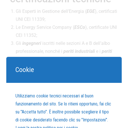
Gli Esperti in Gestione dell’Energia (
EGE
), certificati
UNI CEI 11339;
Le Energy Service Company (
ESCo
), certificate UNI
CEI 11352;
Gli
ingegneri
iscritti nelle sezioni A e B dell’albo
professionale, nonché i
periti industriali
e i
periti
industriali laureati
iscritti all’albo professionale
nelle sezioni “meccanica ed efficienza energetica”
Cookie
e “impiantistica elettrica ed automazione”, con
competenze e comprovata esperienza nell’ambito
dell’efficienza energetica dei processi
Utilizziamo cookie tecnici necessari al buon
produttivi (
quali siano e chi debba verificare tali
funzionamento del sito. Se lo ritieni opportuno, fai clic
competenze al momento è ignoto
).
su "Accetta tutto". È inoltre possibile scegliere il tipo
Per tutti i soggetti è obbligatorio la stipula di una
di cookie desiderato facendo clic su "Impostazioni".
polizza assicurativa con un massimale adeguato al
Leggi la nostra politica per i cookie