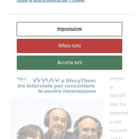
LORENZO BRINGHENTI,
Impostazioni
FRANCESCA REBECCHI E ANDREA
Rifiuta tutto
CASSINI SU STORYTIME!
Accetta tutti
WHAP
a
StoryTi
me: tre
intervist
e per
raccont