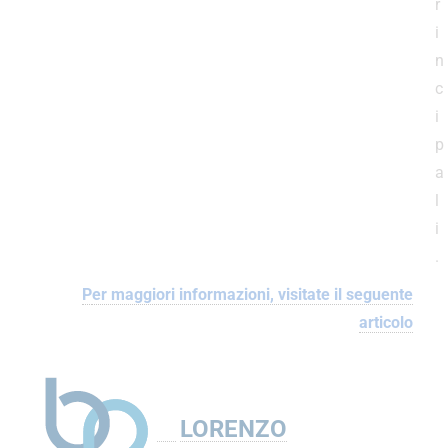
r
i
n
c
i
p
a
l
i
.
P
er maggiori informazioni, visitate il seguente
articolo
LORENZO