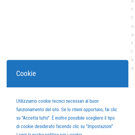
a
t
t
u
a
t
i
v
o
Cookie
.
P
er maggiori informazioni, visitate il seguente
articolo
Utilizziamo cookie tecnici necessari al buon
funzionamento del sito. Se lo ritieni opportuno, fai clic
su "Accetta tutto". È inoltre possibile scegliere il tipo
di cookie desiderato facendo clic su "Impostazioni".
TESTIMONIANZA DI
Leggi la nostra politica per i cookie