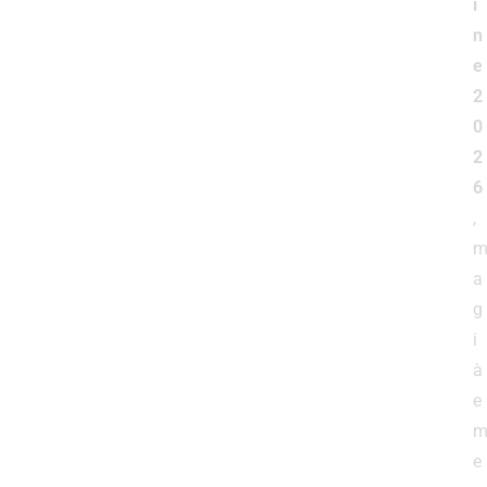
i
n
e
2
0
2
6
,
a
g
i
à
e
e