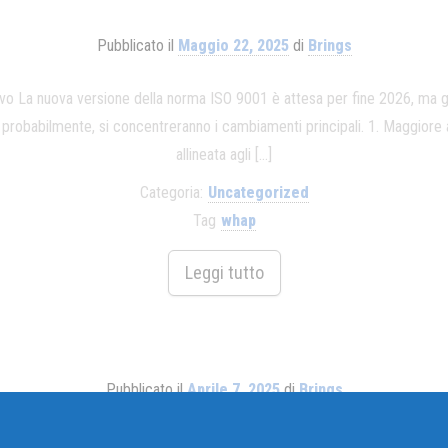
Pubblicato il
Maggio 22, 2025
di
Brings
rivo La nuova versione della norma ISO 9001 è attesa per fine 2026, ma 
probabilmente, si concentreranno i cambiamenti principali. 1. Maggiore a
allineata agli […]
Categoria:
Uncategorized
Tag
whap
Leggi tutto
Pubblicato il
Aprile 7, 2025
di
Brings
ati invitati ai microfoni di Story Time, il format radiofonico nazion