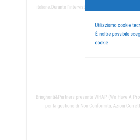
italiane.Durante l’intervista abbiamo raccontato la n
Utilizziamo cookie tecni
È inoltre possibile sce
cookie
Bringhenti&Partners presenta WHAP (We Have A Probl
per la gestione di Non Conformità, Azioni Corrett