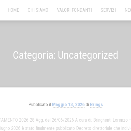
HOME
CHI SIAMO
VALORI FONDANTI
SERVIZI
NE
Categoria:
Uncategorized
Pubblicato il
Maggio 13, 2026
di
Brings
O 2026-28 Agg. del 26/06/2026 A cura di: Bringhenti Lorenzo – A
giugno 2026 è stato finalmente pubblicato Decreto direttoriale che indiv