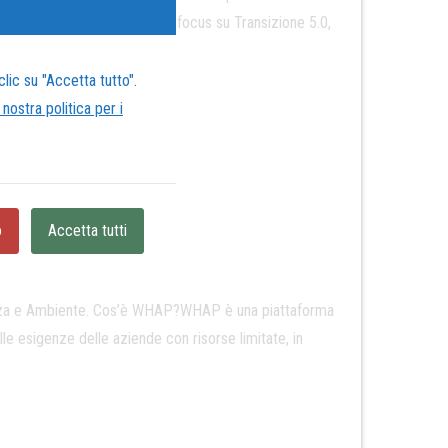
occio al cambiamento, con un focus su Transizione 5.0,
lic su "Accetta tutto".
 nostra politica per i
o
Accetta tutti
rezza e Ambiente. Cos’è WHAP?WHAP è una piattaforma
le esigenze delle aziende con risorse limitate, in