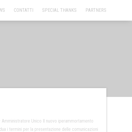
×
WS
CONTATTI
SPECIAL THANKS
PARTNERS
mministratore Unico Il nuovo iperammortamento
idua i termini per la presentazione delle comunicazioni