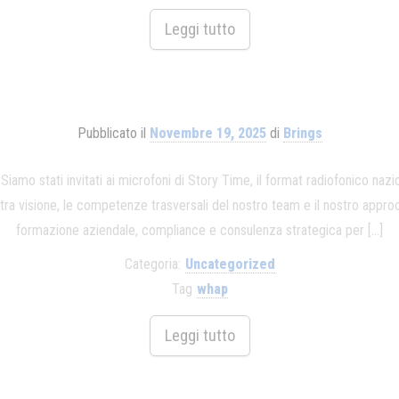
Leggi tutto
Pubblicato il
Novembre 19, 2025
di
Brings
ati invitati ai microfoni di Story Time, il format radiofonico nazion
ostra visione, le competenze trasversali del nostro team e il nostro appr
formazione aziendale, compliance e consulenza strategica per […]
Categoria:
Uncategorized
Tag
whap
Leggi tutto