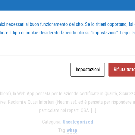
ostra visione, le competenze trasversali del nostro team e il nostro appr
formazione aziendale, compliance e consulenza strategica per […]
ci necessari al buon funzionamento del sito. Se lo ritieni opportuno, fai c
Categoria:
Uncategorized
gliere il tipo di cookie desiderato facendo clic su "Impostazioni".
Leggi la
Leggi tutto
Impostazioni
Rifiuta tutt
Pubblicato il
Febbraio 28, 2025
di
Brings
em), la Web App pensata per le aziende certificate in Qualità, Sicu
ive, Reclami e Quasi Infortuni (Nearmiss), ed è pensata per rispondere al
particolare nei reparti QSA. […]
Categoria:
Uncategorized
Tag
whap