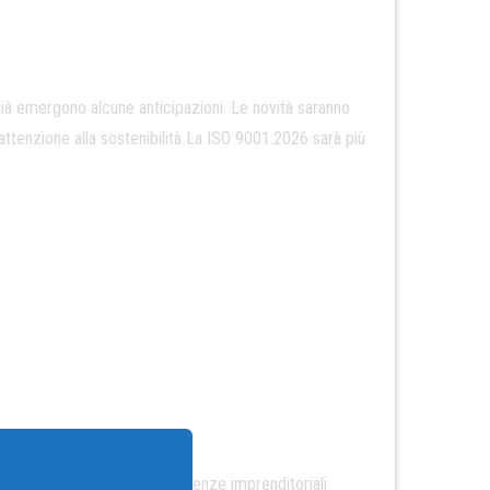
già emergono alcune anticipazioni. Le novità saranno
ttenzione alla sostenibilità La ISO 9001:2026 sarà più
ale che dà voce alle eccellenze imprenditoriali