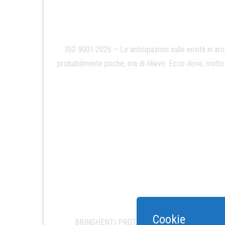
ISO 9001:2026 – Le anticipazioni sulle novità in ar
probabilmente poche, ma di rilievo. Ecco dove, molto 
Cookie
BRINGHENTI PROTAGONISTA A STORY TIME! Siamo st