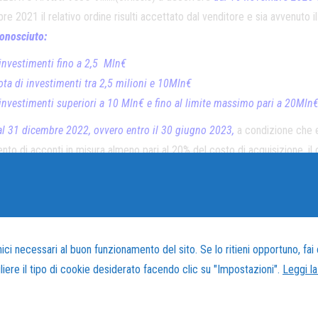
re 2021 il relativo ordine risulti accettato dal venditore e sia avvenuto 
conosciuto:
 investimenti fino a 2,5 Mln€
ota di investimenti tra 2,5 milioni e 10Mln€
 investimenti superiori a 10 Mln€ e fino al limite massimo pari a 20Mln
al 31 dicembre 2022, ovvero entro il 30 giugno 2023,
a condizione che e
ento di acconti in misura almeno pari al 20% del costo di acquisizione, il 
 investimenti fino a 2,5 Mln€
ota di investimenti tra 2,5 milioni e 10Mln€
 investimenti superiori a 10 Mln€ e fino al limite massimo pari a 20Mln
t. 1058-9…….(omissis) a decorrere dal 1 Gennaio 2021 e fino al 31 d
ci necessari al buon funzionamento del sito. Se lo ritieni opportuno, fai c
l relativo ordine risulti accettato dal venditore e sia avvenuto il pagam
gliere il tipo di cookie desiderato facendo clic su "Impostazioni".
Leggi la
 pari ad 1Mln€
:
059.
Il credito d’imposta
è utilizzabile esclusivamente in compensazion
per gli investimenti non compresi nell’Allegato A, ovvero a decorrere dal