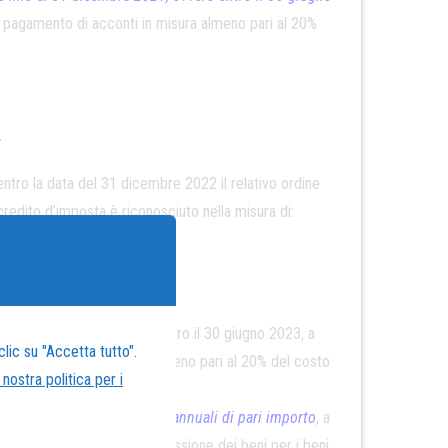
il pagamento di acconti in misura almeno pari al 20%
€
ntro la data del 31 dicembre 2022 il relativo ordine
credito d’imposta è riconosciuto nella misura di:
€
icembre 2022, ovvero entro il 30 giugno 2023, a
lic su "Accetta tutto".
ento di acconti in misura almeno pari al 20% del costo
 nostra politica per i
e
,
…….(omissis),
in tre quote annuali di pari importo
, a
l’anno di avvenuta interconnessione dei beni per i beni