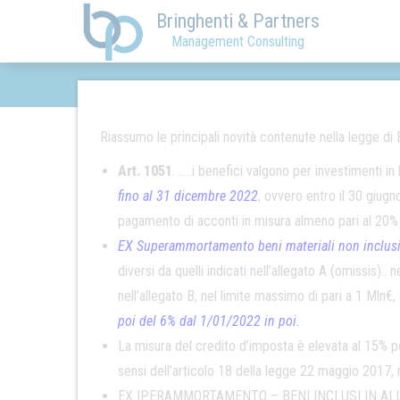
Bringhenti & Partners
Management Consulting
Riassumo le principali novità contenute nella legge di 
Art. 1051
. …..i benefici valgono per investimenti in
fino al 31 dicembre 2022
, ovvero entro il 30 giugn
pagamento di acconti in misura almeno pari al 20% 
EX Superammortamento beni materiali non inclusi 
diversi da quelli indicati nell’allegato A (omissis)..
nell’allegato B, nel limite massimo di pari a 1 Ml
poi del 6% dal 1/01/2022 in poi.
La misura del credito d’imposta è elevata al 15% per 
sensi dell’articolo 18 della legge 22 maggio 2017, n
EX IPERAMMORTAMENTO – BENI INCLUSI IN AL