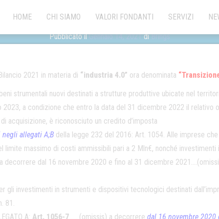
HOME
CHI SIAMO
VALORI FONDANTI
SERVIZI
NE
Pubblicato il
Gennaio 14, 2021
di
Brings
Categoria:
Uncategorized
Bilancio 2021 in materia di
“industria 4.0”
ora denominata
“Transizione
 beni strumentali nuovi destinati a strutture produttive ubicate nel territ
o 2023, a condizione che entro la data del 31 dicembre 2022 il relativo or
di acquisizione, è riconosciuto un credito d’imposta
negli allegati A;B
della legge 232 del 2016: Art. 1054. Alle imprese che 
 nel limite massimo di costi ammissibili pari a 2 Mln€, nonché investimenti i
n€, a decorrere dal 16 novembre 2020 e fino al 31 dicembre 2021….(omissi
gli investimenti in strumenti e dispositivi tecnologici destinati dall’impr
. 81.
LEGATO A:
Art. 1056-7
…….(omissis) a decorrere
dal 16 novembre 2020 e