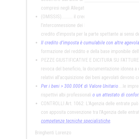
compresi negli Allegati A;B.
(OMISSIS)………… il credito d’imposta ai
soggetti co
l’interconnessione dei beni di cui al comma 1062 av
credito d’imposta per la parte spettante ai sensi
Il credito d’imposta è cumulabile con altre agevol
formazione del reddito e della base imponibile dell
PEZZE GIUSTIFICATIVE E DICITURA SU FATTURE Art. 1
revoca del beneficio, la documentazione idonea a dim
relativi all’acquisizione dei beni agevolati devono
Per i beni > 300.000€ di Valore Unitario
.….le impr
rispettivi albi professionali
o un attestato di confor
CONTROLLI Art. 1062: L’Agenzia delle entrate può ric
con apposita convenzione tra l’Agenzia delle entra
competenze tecniche specialistiche
.
Bringhenti Lorenzo