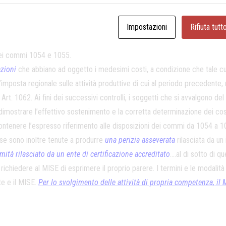
n un volume di ricavi o compensi inferiori a 5Mln€
Impostazioni
è utilizzabile in co
Rifiuta tutt
venga in un periodo d’imposta successivo a quello della loro entrata in f
 dei commi 1054 e 1055.
azioni
che abbiano ad oggetto i medesimi costi, a condizione che tale c
’imposta regionale sulle attività produttive di cui al periodo precedente
062. Ai fini dei successivi controlli, i soggetti che si avvalgono del 
ostrare l’effettivo sostenimento e la corretta determinazione dei costi ag
 contenere l’espresso riferimento alle disposizioni dei commi da 1054 a 1
ese sono inoltre tenute a produrre
una perizia asseverata
rilasciata da un
mità rilasciato da un ente di certificazione accreditato
….al di sotto di q
hiedere al MISE di esprimere il proprio parere. I termini e le modalità di
te e il MISE.
Per lo svolgimento delle attività di propria competenza, il