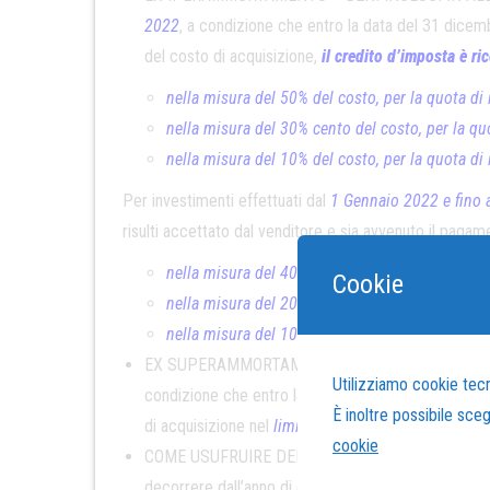
2022
, a condizione che entro la data del 31 dicemb
del costo di acquisizione,
il credito d’imposta è ri
nella misura del 50% del costo, per la quota di
nella misura del 30% cento del costo, per la qu
nella misura del 10% del costo, per la quota di
Per investimenti effettuati dal
1 Gennaio 2022 e fino 
risulti accettato dal venditore e sia avvenuto il pagam
n
ell
a misura del 40% del costo, per la quota di
Cookie
nella misura del 20% cento del costo, per la qu
nella misura del 10% del costo, per la quota di
EX SUPERAMMORTAMENTO DI BENI IN ALLEGATO B: Ar
Utilizziamo cookie tecni
condizione che entro la data del 31 dicembre 2022 i
È inoltre possibile sce
di acquisizione nel
l
i
mite massimo di investimento
cookie
COME USUFRUIRE DEL CREDITO IMPOSTA Art. 1
decorrere dall’anno di entrata in funzione dei beni 