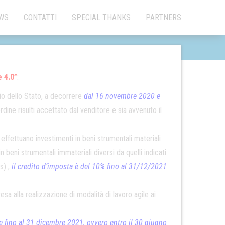
×
WS
CONTATTI
SPECIAL THANKS
PARTNERS
 4.0”
:
orio dello Stato, a decorrere
dal 16 novembre 2020 e
dine risulti accettato dal venditore e sia avvenuto il
effettuano investimenti in beni strumentali materiali
n beni strumentali immateriali diversi da quelli indicati
s) ,
il credito d’imposta è del 10% fino al 31/12/2021
esa alla realizzazione di modalità di lavoro agile ai
 fino al 31 dicembre 2021, ovvero entro il 30 giugno