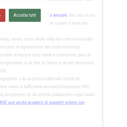
mpensazione in un’unica quota annuale.
o
Accetta tutti
Nel caso in cui
unzione è comunque possibile iniziare a fruire del
umulo, tenuto conto anche della non concorrenza alla
, non porti al superamento del costo sostenuto.
credito d’imposta sono tenuti a conservare, pena la
evolabili. A tal fine, le fatture e gli altri documenti
058.
 ingegnere o da un perito industriale iscritti nei
uesto valore è sufficiente una autodichiarazione 445.
 svolgimento di tali attività collaborative sono fissati
 MISE può anche avvalersi di soggetti esterni con